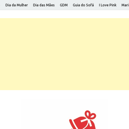
o
Dia da Mulher
Dia das Mães
GDM
Guia do Sofá
I Love Pink
Mari