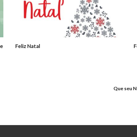
 e
Feliz Natal
F
Que seu Na