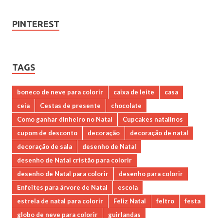
PINTEREST
TAGS
boneco de neve para colorir
caixa de leite
casa
ceia
Cestas de presente
chocolate
Como ganhar dinheiro no Natal
Cupcakes natalinos
cupom de desconto
decoração
decoração de natal
decoração de sala
desenho de Natal
desenho de Natal cristão para colorir
desenho de Natal para colorir
desenho para colorir
Enfeites para árvore de Natal
escola
estrela de natal para colorir
Feliz Natal
feltro
festa
globo de neve para colorir
guirlandas