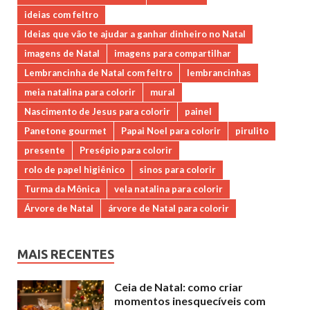
ideias com feltro
Ideias que vão te ajudar a ganhar dinheiro no Natal
imagens de Natal
imagens para compartilhar
Lembrancinha de Natal com feltro
lembrancinhas
meia natalina para colorir
mural
Nascimento de Jesus para colorir
painel
Panetone gourmet
Papai Noel para colorir
pirulito
presente
Presépio para colorir
rolo de papel higiênico
sinos para colorir
Turma da Mônica
vela natalina para colorir
Árvore de Natal
árvore de Natal para colorir
MAIS RECENTES
Ceia de Natal: como criar
momentos inesquecíveis com