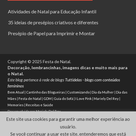
Atividades de Natal para Educação Infantil
35 ideias de presépios criativos e diferentes
Presépio de Papel para Imprimir e Montar
Copyright © 2025 Festa de Natal.
Decoração, lembrancinhas, imagens dicas e muito mais para
o Natal.
Este blog pertence à rede de blogs
Tuttidelas - blogs com conteúdos
femininos
Bem Atual
|
Cantinho das Blogueiras
|
Customizando
|
Dia da Mulher
|
Dia das
Mães
|
Festa de Natal
|
GDM
|
Guia do Sofá
|
I Love Pink
|
Mariely Del Rey
|
Memories
|
Receitas e Saúde
Desenvolvido por
Mariely Del Rey
Este site usa cookies para garantir uma melhor experiência ao
Powered by
WordPress
and
HitMag
.
usuário.
Se você continuar a usar este site, entenderemos que está