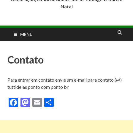
Natal
MENU
Contato
Para entrar em contato envie um e-mail para contato (@)
tuttidelas ponto com ponto br
F
M
E
S
ac
as
m
h
e
to
ai
ar
b
d
l
e