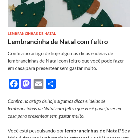
LEMBRANCINHAS DE NATAL
Lembrancinha de Natal com feltro
Confira no artigo de hoje algumas dicas e ideias de
lembrancinhas de Natal com feltro que você pode fazer
em casa para presentear sem gastar muito.
F
M
E
S
ac
as
m
h
e
to
ai
ar
Confira no artigo de hoje algumas dicas e ideias de
lembrancinhas de Natal com feltro que você pode fazer em
b
d
l
e
casa para presentear sem gastar muito.
o
o
o
n
Você está pesquisando por
lembrancinhas de Natal
? Se a
ideia é dar uma lembrancinha artesanal, você já pensou em