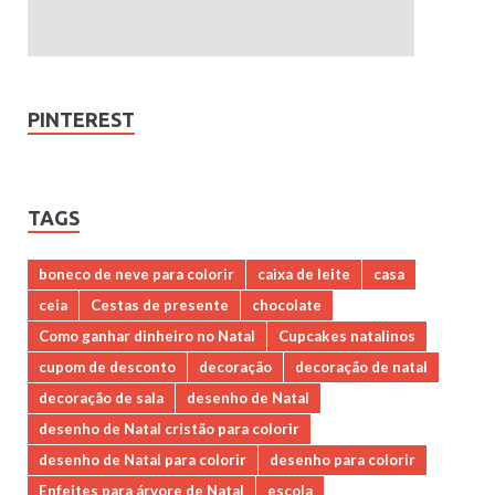
PINTEREST
TAGS
boneco de neve para colorir
caixa de leite
casa
ceia
Cestas de presente
chocolate
Como ganhar dinheiro no Natal
Cupcakes natalinos
cupom de desconto
decoração
decoração de natal
decoração de sala
desenho de Natal
desenho de Natal cristão para colorir
desenho de Natal para colorir
desenho para colorir
Enfeites para árvore de Natal
escola