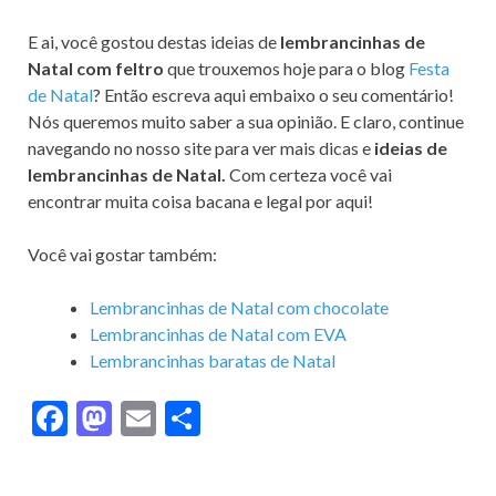
E ai, você gostou destas ideias de
lembrancinhas de
Natal com feltro
que trouxemos hoje para o blog
Festa
de Natal
? Então escreva aqui embaixo o seu comentário!
Nós queremos muito saber a sua opinião. E claro, continue
navegando no nosso site para ver mais dicas e
ideias de
lembrancinhas de Natal.
Com certeza você vai
encontrar muita coisa bacana e legal por aqui!
Você vai gostar também:
Lembrancinhas de Natal com chocolate
Lembrancinhas de Natal com EVA
Lembrancinhas baratas de Natal
F
M
E
S
ac
as
m
h
e
to
ai
ar