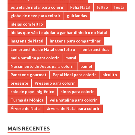
estrela de natal para colorir
Feliz Natal
feltro
festa
globo de neve para colorir
guirlandas
ideias com feltro
Ideias que vão te ajudar a ganhar dinheiro no Natal
imagens de Natal
imagens para compartilhar
Lembrancinha de Natal com feltro
lembrancinhas
meia natalina para colorir
mural
Nascimento de Jesus para colorir
painel
Panetone gourmet
Papai Noel para colorir
pirulito
presente
Presépio para colorir
rolo de papel higiênico
sinos para colorir
Turma da Mônica
vela natalina para colorir
Árvore de Natal
árvore de Natal para colorir
MAIS RECENTES