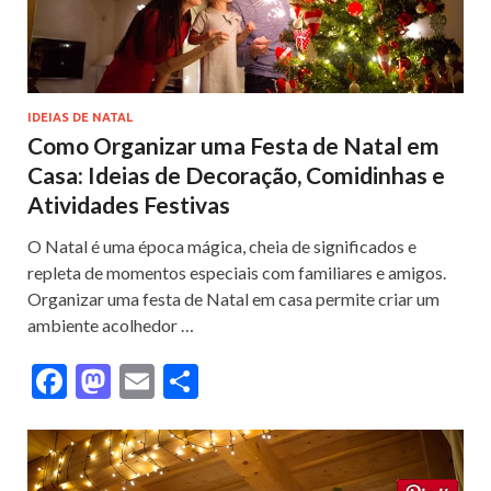
IDEIAS DE NATAL
Como Organizar uma Festa de Natal em
Casa: Ideias de Decoração, Comidinhas e
Atividades Festivas
O Natal é uma época mágica, cheia de significados e
repleta de momentos especiais com familiares e amigos.
Organizar uma festa de Natal em casa permite criar um
ambiente acolhedor …
F
M
E
S
ac
as
m
h
e
to
ai
ar
b
d
l
e