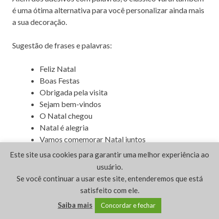
é uma ótima alternativa para você personalizar ainda mais
a sua decoração.
Sugestão de frases e palavras:
Feliz Natal
Boas Festas
Obrigada pela visita
Sejam bem-vindos
O Natal chegou
Natal é alegria
Vamos comemorar Natal juntos
Que bom que você veio
Este site usa cookies para garantir uma melhor experiência ao
Já está na hora da ceia?
usuário.
Ho ho ho, o Natal chegou
Se você continuar a usar este site, entenderemos que está
satisfeito com ele.
Veja na imagem a seguir como o resultado vale a pena!
Saiba mais
Concordar e fechar