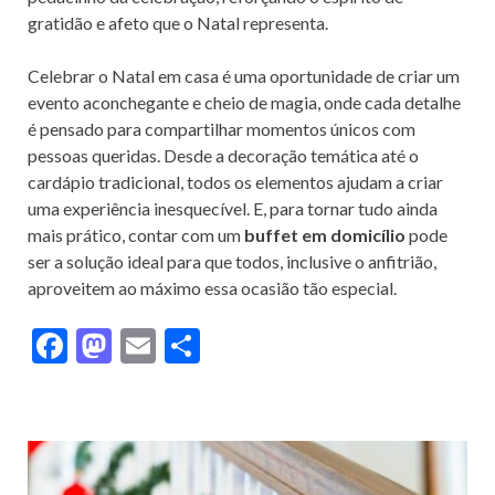
gratidão e afeto que o Natal representa.
Celebrar o Natal em casa é uma oportunidade de criar um
evento aconchegante e cheio de magia, onde cada detalhe
é pensado para compartilhar momentos únicos com
pessoas queridas. Desde a decoração temática até o
cardápio tradicional, todos os elementos ajudam a criar
uma experiência inesquecível. E, para tornar tudo ainda
mais prático, contar com um
buffet em domicílio
pode
ser a solução ideal para que todos, inclusive o anfitrião,
aproveitem ao máximo essa ocasião tão especial.
F
M
E
S
ac
as
m
h
e
to
ai
ar
b
d
l
e
o
o