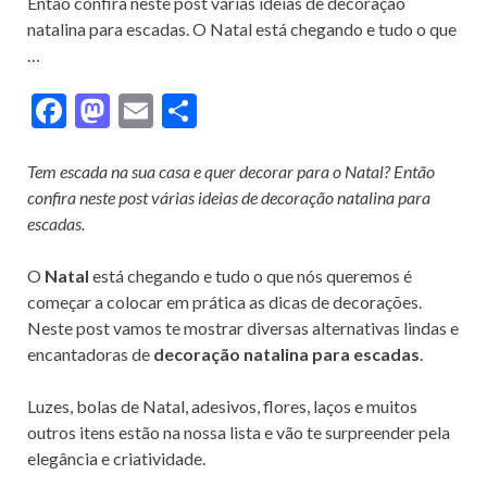
Então confira neste post várias ideias de decoração
natalina para escadas. O Natal está chegando e tudo o que
…
F
M
E
S
ac
as
m
h
e
to
ai
ar
Tem escada na sua casa e quer decorar para o Natal? Então
confira neste post várias ideias de decoração natalina para
b
d
l
e
escadas.
o
o
o
n
O
Natal
está chegando e tudo o que nós queremos é
começar a colocar em prática as dicas de decorações.
k
Neste post vamos te mostrar diversas alternativas lindas e
encantadoras de
decoração natalina para escadas
.
Luzes, bolas de Natal, adesivos, flores, laços e muitos
outros itens estão na nossa lista e vão te surpreender pela
elegância e criatividade.