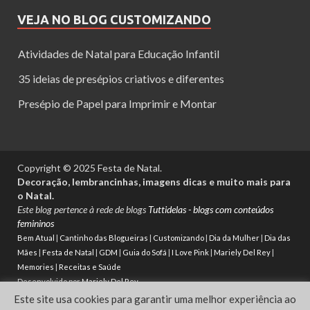
VEJA NO BLOG CUSTOMIZANDO
Atividades de Natal para Educação Infantil
35 ideias de presépios criativos e diferentes
Presépio de Papel para Imprimir e Montar
Copyright © 2025 Festa de Natal.
Decoração, lembrancinhas, imagens dicas e muito mais para
o Natal.
Este blog pertence à rede de blogs
Tuttidelas - blogs com conteúdos
femininos
Bem Atual
|
Cantinho das Blogueiras
|
Customizando
|
Dia da Mulher
|
Dia das
Mães
|
Festa de Natal
|
GDM
|
Guia do Sofá
|
I Love Pink
|
Mariely Del Rey
|
Memories
|
Receitas e Saúde
Desenvolvido por
Mariely Del Rey
Este site usa cookies para garantir uma melhor experiência ao
Powered by
WordPress
and
HitMag
.