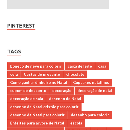
PINTEREST
TAGS
boneco de neve para colorir
caixa de leite
casa
ceia
Cestas de presente
chocolate
Como ganhar dinheiro no Natal
Cupcakes natalinos
cupom de desconto
decoração
decoração de natal
decoração de sala
desenho de Natal
desenho de Natal cristão para colorir
desenho de Natal para colorir
desenho para colorir
Enfeites para árvore de Natal
escola