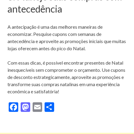
antecedência
A antecipação é uma das melhores maneiras de
economizar. Pesquise cupons com semanas de
antecedência e aproveite as promoções iniciais que muitas
lojas oferecem antes do pico do Natal.
Com essas dicas, é possível encontrar presentes de Natal
inesquecíveis sem comprometer o orçamento. Use cupons
de desconto estrategicamente, aproveite as promoções e
transforme suas compras natalinas em uma experiência
econômica e satisfatória!
F
M
E
S
ac
as
m
h
e
to
ai
ar