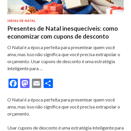
IDEIAS DE NATAL
Presentes de Natal inesquecíveis: como
economizar com cupons de desconto
O Natal é a época perfeita para presentear quem você
ama, mas isso não significa que você precisa extrapolar o
orçamento. Usar cupons de desconto é uma estratégia
inteligente para …
F
M
E
S
ac
as
m
h
e
to
ai
ar
O Natal é a época perfeita para presentear quem você
ama, mas isso não significa que você precisa extrapolar o
b
d
l
e
orçamento.
o
o
o
n
Usar cupons de desconto é uma estratégia inteligente para