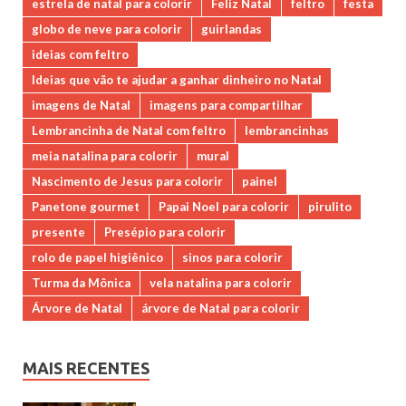
estrela de natal para colorir
Feliz Natal
feltro
festa
globo de neve para colorir
guirlandas
ideias com feltro
Ideias que vão te ajudar a ganhar dinheiro no Natal
imagens de Natal
imagens para compartilhar
Lembrancinha de Natal com feltro
lembrancinhas
meia natalina para colorir
mural
Nascimento de Jesus para colorir
painel
Panetone gourmet
Papai Noel para colorir
pirulito
presente
Presépio para colorir
rolo de papel higiênico
sinos para colorir
Turma da Mônica
vela natalina para colorir
Árvore de Natal
árvore de Natal para colorir
MAIS RECENTES