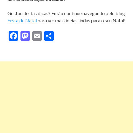
Gostou destas dicas? Então continue navegando pelo blog
Festa de Natal
para ver mais ideias lindas para o seu Natal!
F
M
E
S
ac
as
m
h
e
to
ai
ar
b
d
l
e
o
o
o
n
k