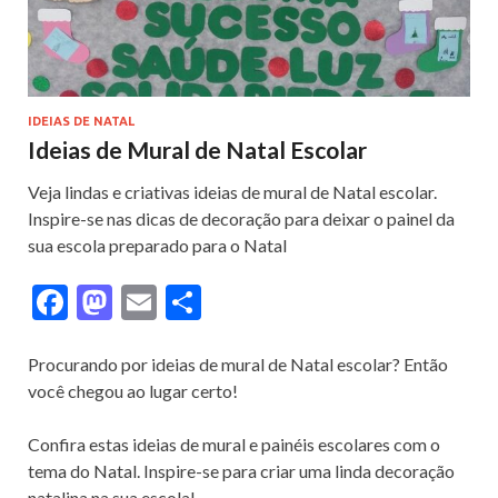
IDEIAS DE NATAL
Ideias de Mural de Natal Escolar
Veja lindas e criativas ideias de mural de Natal escolar.
Inspire-se nas dicas de decoração para deixar o painel da
sua escola preparado para o Natal
F
M
E
S
ac
as
m
h
e
to
ai
ar
Procurando por ideias de mural de Natal escolar? Então
você chegou ao lugar certo!
b
d
l
e
o
o
Confira estas ideias de mural e painéis escolares com o
o
n
tema do Natal. Inspire-se para criar uma linda decoração
natalina na sua escola!