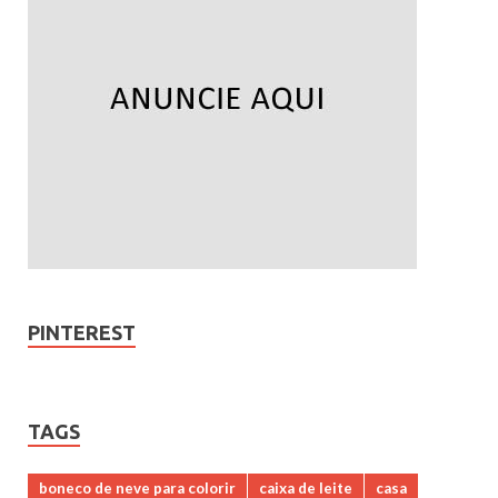
PINTEREST
TAGS
boneco de neve para colorir
caixa de leite
casa