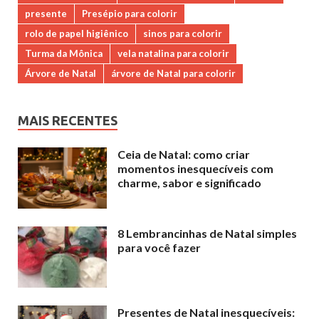
presente
Presépio para colorir
rolo de papel higiênico
sinos para colorir
Turma da Mônica
vela natalina para colorir
Árvore de Natal
árvore de Natal para colorir
MAIS RECENTES
Ceia de Natal: como criar
momentos inesquecíveis com
charme, sabor e significado
8 Lembrancinhas de Natal simples
para você fazer
Presentes de Natal inesquecíveis: