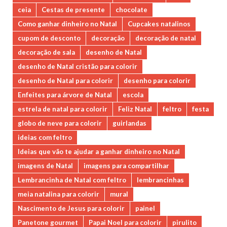
ceia
Cestas de presente
chocolate
Como ganhar dinheiro no Natal
Cupcakes natalinos
cupom de desconto
decoração
decoração de natal
decoração de sala
desenho de Natal
desenho de Natal cristão para colorir
desenho de Natal para colorir
desenho para colorir
Enfeites para árvore de Natal
escola
estrela de natal para colorir
Feliz Natal
feltro
festa
globo de neve para colorir
guirlandas
ideias com feltro
Ideias que vão te ajudar a ganhar dinheiro no Natal
imagens de Natal
imagens para compartilhar
Lembrancinha de Natal com feltro
lembrancinhas
meia natalina para colorir
mural
Nascimento de Jesus para colorir
painel
Panetone gourmet
Papai Noel para colorir
pirulito