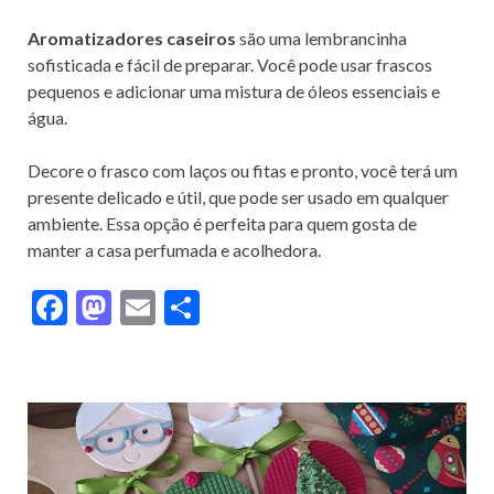
Aromatizadores caseiros
são uma lembrancinha
sofisticada e fácil de preparar. Você pode usar frascos
pequenos e adicionar uma mistura de óleos essenciais e
água.
Decore o frasco com laços ou fitas e pronto, você terá um
presente delicado e útil, que pode ser usado em qualquer
ambiente. Essa opção é perfeita para quem gosta de
manter a casa perfumada e acolhedora.
F
M
E
S
ac
as
m
h
e
to
ai
ar
b
d
l
e
o
o
o
n