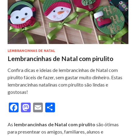
k
LEMBRANCINHAS DE NATAL
Lembrancinhas de Natal com pirulito
Confira dicas e ideias de lembrancinhas de Natal com
pirulito fáceis de fazer, sem gastar muito dinheiro. Estas
lembrancinhas natalinas com pirulito são lindas e
gostosas!
F
M
E
S
ac
as
m
h
e
to
ai
ar
As
lembrancinhas de Natal com pirulito
são ótimas
para presentear os amigos, familiares, alunos e