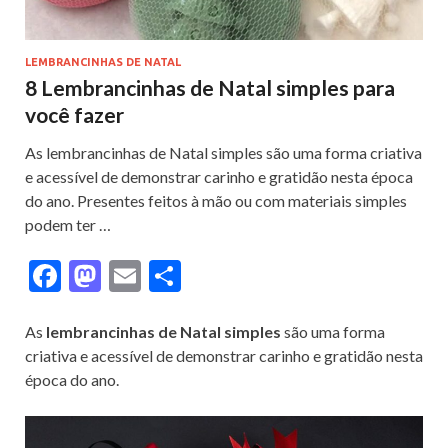
LEMBRANCINHAS DE NATAL
8 Lembrancinhas de Natal simples para
você fazer
As lembrancinhas de Natal simples são uma forma criativa
e acessível de demonstrar carinho e gratidão nesta época
do ano. Presentes feitos à mão ou com materiais simples
podem ter …
F
M
E
S
ac
as
m
h
e
to
ai
ar
As
lembrancinhas de Natal simples
são uma forma
criativa e acessível de demonstrar carinho e gratidão nesta
b
d
l
e
época do ano.
o
o
o
n