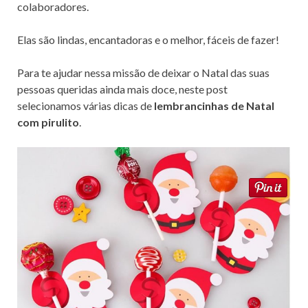
b
d
l
e
colaboradores.
o
o
o
n
Elas são lindas, encantadoras e o melhor, fáceis de fazer!
k
Para te ajudar nessa missão de deixar o Natal das suas
pessoas queridas ainda mais doce, neste post
selecionamos várias dicas de
lembrancinhas de Natal
com pirulito
.