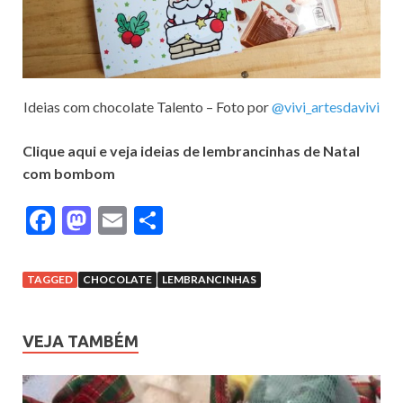
Ideias com chocolate Talento – Foto por
@vivi_artesdavivi
Clique aqui e veja ideias de lembrancinhas de Natal
com bombom
F
M
E
S
ac
as
m
h
e
to
ai
ar
TAGGED
CHOCOLATE
LEMBRANCINHAS
b
d
l
e
o
o
VEJA TAMBÉM
o
n
k