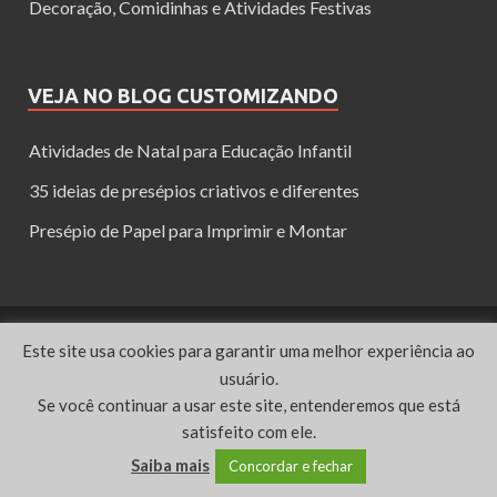
Decoração, Comidinhas e Atividades Festivas
VEJA NO BLOG CUSTOMIZANDO
Atividades de Natal para Educação Infantil
35 ideias de presépios criativos e diferentes
Presépio de Papel para Imprimir e Montar
Copyright © 2025 Festa de Natal.
Este site usa cookies para garantir uma melhor experiência ao
Decoração, lembrancinhas, imagens dicas e muito mais para
usuário.
o Natal.
Este blog pertence à rede de blogs
Tuttidelas - blogs com conteúdos
Se você continuar a usar este site, entenderemos que está
femininos
satisfeito com ele.
Bem Atual
|
Cantinho das Blogueiras
|
Customizando
|
Dia da Mulher
|
Dia das
Saiba mais
Concordar e fechar
Mães
|
Festa de Natal
|
GDM
|
Guia do Sofá
|
I Love Pink
|
Mariely Del Rey
|
Memories
|
Receitas e Saúde