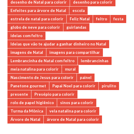
desenho de Natal para colorir
desenho para colorir
Enfeites para árvore de Natal
escola
estrela de natal para colorir
Feliz Natal
feltro
festa
globo de neve para colorir
guirlandas
ideias com feltro
Ideias que vão te ajudar a ganhar dinheiro no Natal
imagens de Natal
imagens para compartilhar
Lembrancinha de Natal com feltro
lembrancinhas
meia natalina para colorir
mural
Nascimento de Jesus para colorir
painel
Panetone gourmet
Papai Noel para colorir
pirulito
presente
Presépio para colorir
rolo de papel higiênico
sinos para colorir
Turma da Mônica
vela natalina para colorir
Árvore de Natal
árvore de Natal para colorir