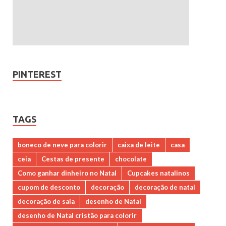
PINTEREST
TAGS
boneco de neve para colorir
caixa de leite
casa
ceia
Cestas de presente
chocolate
Como ganhar dinheiro no Natal
Cupcakes natalinos
cupom de desconto
decoração
decoração de natal
decoração de sala
desenho de Natal
desenho de Natal cristão para colorir