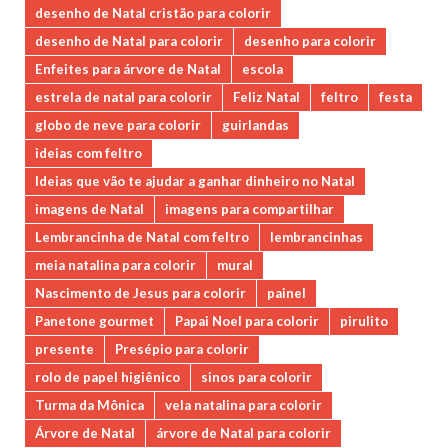
desenho de Natal cristão para colorir
desenho de Natal para colorir
desenho para colorir
Enfeites para árvore de Natal
escola
estrela de natal para colorir
Feliz Natal
feltro
festa
globo de neve para colorir
guirlandas
ideias com feltro
Ideias que vão te ajudar a ganhar dinheiro no Natal
imagens de Natal
imagens para compartilhar
Lembrancinha de Natal com feltro
lembrancinhas
meia natalina para colorir
mural
Nascimento de Jesus para colorir
painel
Panetone gourmet
Papai Noel para colorir
pirulito
presente
Presépio para colorir
rolo de papel higiênico
sinos para colorir
Turma da Mônica
vela natalina para colorir
Árvore de Natal
árvore de Natal para colorir