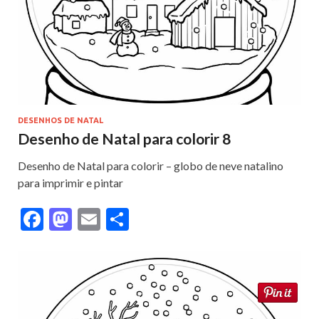
k
DESENHOS DE NATAL
Desenho de Natal para colorir 8
Desenho de Natal para colorir – globo de neve natalino
para imprimir e pintar
F
M
E
S
ac
as
m
h
e
to
ai
ar
b
d
l
e
o
o