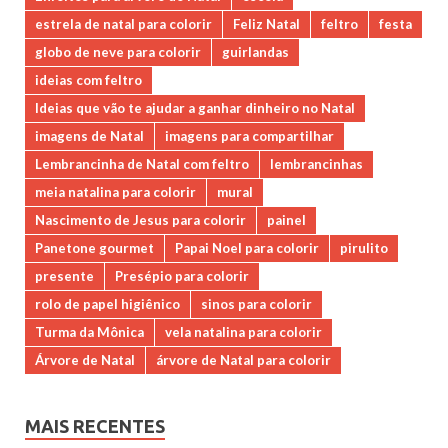
estrela de natal para colorir
Feliz Natal
feltro
festa
globo de neve para colorir
guirlandas
ideias com feltro
Ideias que vão te ajudar a ganhar dinheiro no Natal
imagens de Natal
imagens para compartilhar
Lembrancinha de Natal com feltro
lembrancinhas
meia natalina para colorir
mural
Nascimento de Jesus para colorir
painel
Panetone gourmet
Papai Noel para colorir
pirulito
presente
Presépio para colorir
rolo de papel higiênico
sinos para colorir
Turma da Mônica
vela natalina para colorir
Árvore de Natal
árvore de Natal para colorir
MAIS RECENTES