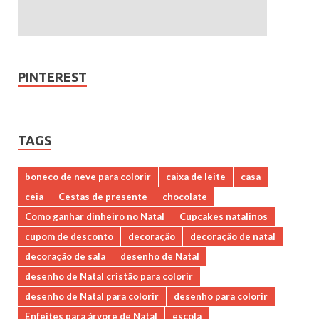
PINTEREST
TAGS
boneco de neve para colorir
caixa de leite
casa
ceia
Cestas de presente
chocolate
Como ganhar dinheiro no Natal
Cupcakes natalinos
cupom de desconto
decoração
decoração de natal
decoração de sala
desenho de Natal
desenho de Natal cristão para colorir
desenho de Natal para colorir
desenho para colorir
Enfeites para árvore de Natal
escola