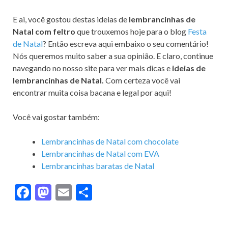
E ai, você gostou destas ideias de
lembrancinhas de
Natal com feltro
que trouxemos hoje para o blog
Festa
de Natal
? Então escreva aqui embaixo o seu comentário!
Nós queremos muito saber a sua opinião. E claro, continue
navegando no nosso site para ver mais dicas e
ideias de
lembrancinhas de Natal.
Com certeza você vai
encontrar muita coisa bacana e legal por aqui!
Você vai gostar também:
Lembrancinhas de Natal com chocolate
Lembrancinhas de Natal com EVA
Lembrancinhas baratas de Natal
F
M
E
S
ac
as
m
h
e
to
ai
ar