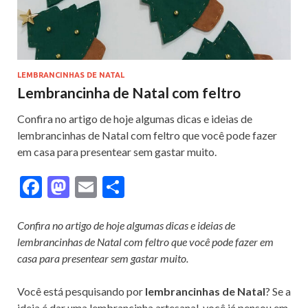
LEMBRANCINHAS DE NATAL
Lembrancinha de Natal com feltro
Confira no artigo de hoje algumas dicas e ideias de
lembrancinhas de Natal com feltro que você pode fazer
em casa para presentear sem gastar muito.
F
M
E
S
ac
as
m
h
e
to
ai
ar
Confira no artigo de hoje algumas dicas e ideias de
lembrancinhas de Natal com feltro que você pode fazer em
b
d
l
e
casa para presentear sem gastar muito.
o
o
o
n
Você está pesquisando por
lembrancinhas de Natal
? Se a
ideia é dar uma lembrancinha artesanal, você já pensou em