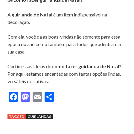
A
guirlanda de Natal
é um item indispensável na
decoração.
Com ela, você dá as boas-vindas não somente para essa
época do ano como também para todos que adentram a
sua casa.
Curtiu essas ideias de
como fazer guirlanda de Natal?
Por aqui, estamos encantadas com tantas opções lindas,
versáteis e criativas.
F
M
E
S
ac
as
m
h
e
to
ai
ar
TAGGED
GUIRLANDAS
b
d
l
e