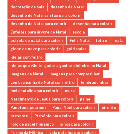
decoração de sala
desenho de Natal
desenho de Natal cristão para colorir
desenho de Natal para colorir
desenho para colorir
Enfeites para árvore de Natal
escola
estrela de natal para colorir
Feliz Natal
feltro
festa
globo de neve para colorir
guirlandas
ideias com feltro
Ideias que vão te ajudar a ganhar dinheiro no Natal
imagens de Natal
imagens para compartilhar
Lembrancinha de Natal com feltro
lembrancinhas
meia natalina para colorir
mural
Nascimento de Jesus para colorir
painel
Panetone gourmet
Papai Noel para colorir
pirulito
presente
Presépio para colorir
rolo de papel higiênico
sinos para colorir
Turma da Mônica
vela natalina para colorir