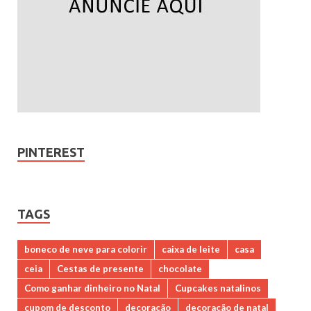
PINTEREST
TAGS
boneco de neve para colorir
caixa de leite
casa
ceia
Cestas de presente
chocolate
Como ganhar dinheiro no Natal
Cupcakes natalinos
cupom de desconto
decoração
decoração de natal