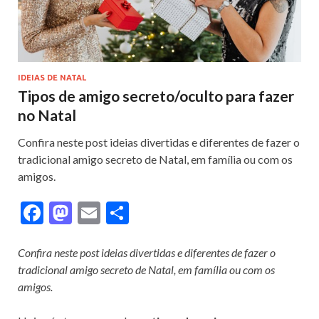
IDEIAS DE NATAL
Tipos de amigo secreto/oculto para fazer
no Natal
Confira neste post ideias divertidas e diferentes de fazer o
tradicional amigo secreto de Natal, em família ou com os
amigos.
F
M
E
S
ac
as
m
h
e
to
ai
ar
Confira neste post ideias divertidas e diferentes de fazer o
tradicional amigo secreto de Natal, em família ou com os
b
d
l
e
amigos.
o
o