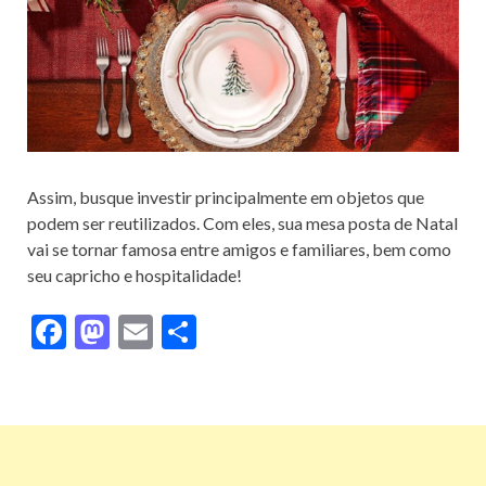
Assim, busque investir principalmente em objetos que
podem ser reutilizados. Com eles, sua mesa posta de Natal
vai se tornar famosa entre amigos e familiares, bem como
seu capricho e hospitalidade!
F
M
E
S
ac
as
m
h
e
to
ai
ar
b
d
l
e
o
o