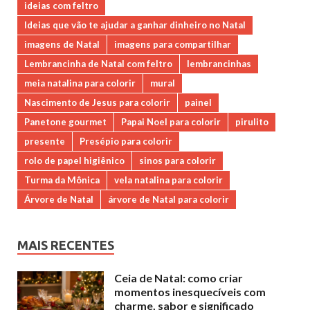
ideias com feltro
Ideias que vão te ajudar a ganhar dinheiro no Natal
imagens de Natal
imagens para compartilhar
Lembrancinha de Natal com feltro
lembrancinhas
meia natalina para colorir
mural
Nascimento de Jesus para colorir
painel
Panetone gourmet
Papai Noel para colorir
pirulito
presente
Presépio para colorir
rolo de papel higiênico
sinos para colorir
Turma da Mônica
vela natalina para colorir
Árvore de Natal
árvore de Natal para colorir
MAIS RECENTES
Ceia de Natal: como criar
momentos inesquecíveis com
charme, sabor e significado