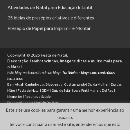
Atividades de Natal para Educação Infantil
35 ideias de presépios criativos e diferentes
Presépio de Papel para Imprimir e Montar
Copyright © 2025 Festa de Natal.
Decoração, lembrancinhas, imagens dicas e muito mais para
o Natal.
Este blog pertence à rede de blogs
Tuttidelas - blogs com conteúdos
femininos
Bem Atual
|
Cantinho das Blogueiras
|
Customizando
|
Dia da Mulher
|
Dia das
Mães
|
Festa de Natal
|
GDM
|
Guia do Sofá
|
I Love Pink
|
Mariely Del Rey
|
Memories
|
Receitas e Saúde
Desenvolvido por
Mariely Del Rey
Este site usa cookies para garantir uma melhor experiência ao
Powered by
WordPress
and
HitMag
.
usuário.
Se você continuar a usar este site, entenderemos que está