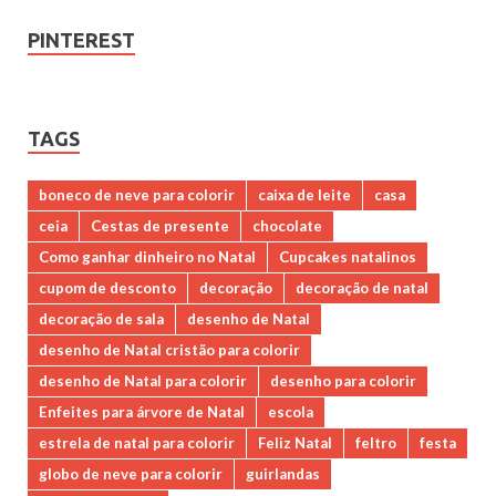
PINTEREST
TAGS
boneco de neve para colorir
caixa de leite
casa
ceia
Cestas de presente
chocolate
Como ganhar dinheiro no Natal
Cupcakes natalinos
cupom de desconto
decoração
decoração de natal
decoração de sala
desenho de Natal
desenho de Natal cristão para colorir
desenho de Natal para colorir
desenho para colorir
Enfeites para árvore de Natal
escola
estrela de natal para colorir
Feliz Natal
feltro
festa
globo de neve para colorir
guirlandas