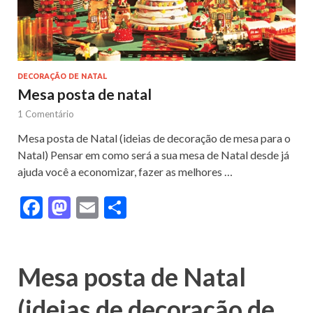
DECORAÇÃO DE NATAL
Mesa posta de natal
1 Comentário
Mesa posta de Natal (ideias de decoração de mesa para o
Natal) Pensar em como será a sua mesa de Natal desde já
ajuda você a economizar, fazer as melhores …
F
M
E
S
ac
as
m
h
e
to
ai
ar
b
d
l
e
Mesa posta de Natal
o
o
(ideias de decoração de