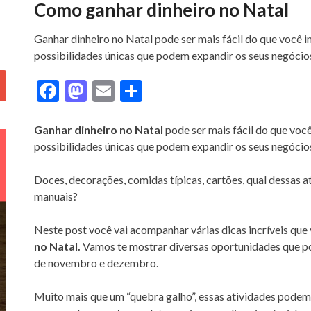
Como ganhar dinheiro no Natal
Ganhar dinheiro no Natal pode ser mais fácil do que você i
possibilidades únicas que podem expandir os seus negócios
F
M
E
S
ac
as
m
h
e
to
ai
ar
Ganhar dinheiro no Natal
pode ser mais fácil do que você
possibilidades únicas que podem expandir os seus negócios
b
d
l
e
o
o
Doces, decorações, comidas típicas, cartões, qual dessas 
o
n
manuais?
k
Neste post você vai acompanhar várias dicas incríveis que 
no Natal.
Vamos te mostrar diversas oportunidades que po
de novembro e dezembro.
Muito mais que um “quebra galho”, essas atividades podem 