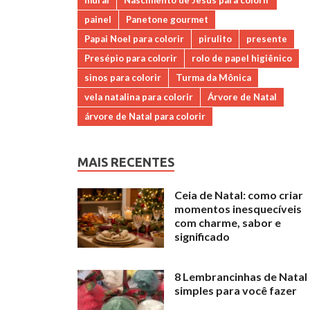
mural
Nascimento de Jesus para colorir
painel
Panetone gourmet
Papai Noel para colorir
pirulito
presente
Presépio para colorir
rolo de papel higiênico
sinos para colorir
Turma da Mônica
vela natalina para colorir
Árvore de Natal
árvore de Natal para colorir
MAIS RECENTES
Ceia de Natal: como criar
momentos inesquecíveis
com charme, sabor e
significado
8 Lembrancinhas de Natal
simples para você fazer