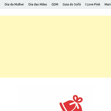
o
Dia da Mulher
Dia das Mães
GDM
Guia do Sofá
I Love Pink
Mari