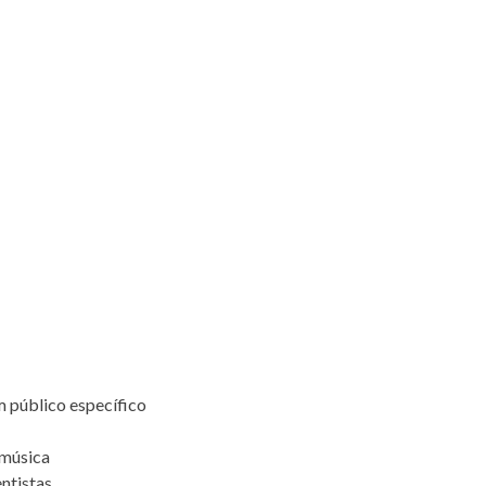
 público específico
 música
entistas