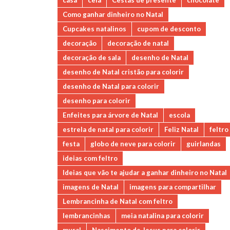
casa
ceia
Cestas de presente
chocolate
Como ganhar dinheiro no Natal
Cupcakes natalinos
cupom de desconto
decoração
decoração de natal
decoração de sala
desenho de Natal
desenho de Natal cristão para colorir
desenho de Natal para colorir
desenho para colorir
Enfeites para árvore de Natal
escola
estrela de natal para colorir
Feliz Natal
feltro
festa
globo de neve para colorir
guirlandas
ideias com feltro
Ideias que vão te ajudar a ganhar dinheiro no Natal
imagens de Natal
imagens para compartilhar
Lembrancinha de Natal com feltro
lembrancinhas
meia natalina para colorir