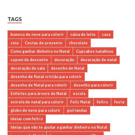
TAGS
boneco de neve para colorir
caixa de leite
casa
ceia
Cestas de presente
chocolate
Como ganhar dinheiro no Natal
Cupcakes natalinos
cupom de desconto
decoração
decoração de natal
decoração de sala
desenho de Natal
desenho de Natal cristão para colorir
desenho de Natal para colorir
desenho para colorir
Enfeites para árvore de Natal
escola
estrela de natal para colorir
Feliz Natal
feltro
festa
globo de neve para colorir
guirlandas
ideias com feltro
Ideias que vão te ajudar a ganhar dinheiro no Natal