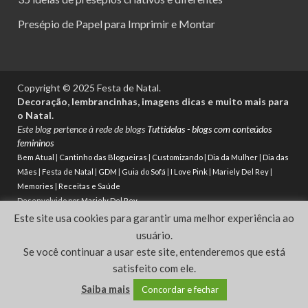
Presépio de Papel para Imprimir e Montar
Copyright © 2025 Festa de Natal.
Decoração, lembrancinhas, imagens dicas e muito mais para
o Natal.
Este blog pertence à rede de blogs
Tuttidelas - blogs com conteúdos
femininos
Bem Atual
|
Cantinho das Blogueiras
|
Customizando
|
Dia da Mulher
|
Dia das
Mães
|
Festa de Natal
|
GDM
|
Guia do Sofá
|
I Love Pink
|
Mariely Del Rey
|
Memories
|
Receitas e Saúde
Desenvolvido por
Mariely Del Rey
Este site usa cookies para garantir uma melhor experiência ao
Powered by
WordPress
and
HitMag
.
usuário.
Se você continuar a usar este site, entenderemos que está
satisfeito com ele.
Saiba mais
Concordar e fechar