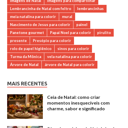
imagens de Natal
imagens para compartilhar
Lembrancinha de Natal com feltro
lembrancinhas
meia natalina para colorir
mural
Nascimento de Jesus para colorir
painel
Panetone gourmet
Papai Noel para colorir
pirulito
presente
Presépio para colorir
rolo de papel higiênico
sinos para colorir
Turma da Mônica
vela natalina para colorir
Árvore de Natal
árvore de Natal para colorir
MAIS RECENTES
Ceia de Natal: como criar
momentos inesquecíveis com
charme, sabor e significado