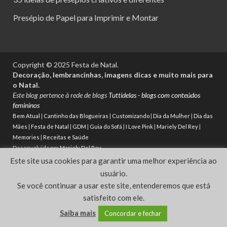
Presépio de Papel para Imprimir e Montar
Copyright © 2025 Festa de Natal.
Decoração, lembrancinhas, imagens dicas e muito mais para
o Natal.
Este blog pertence à rede de blogs
Tuttidelas - blogs com conteúdos
femininos
Bem Atual
|
Cantinho das Blogueiras
|
Customizando
|
Dia da Mulher
|
Dia das
Mães
|
Festa de Natal
|
GDM
|
Guia do Sofá
|
I Love Pink
|
Mariely Del Rey
|
Memories
|
Receitas e Saúde
Desenvolvido por
Mariely Del Rey
Este site usa cookies para garantir uma melhor experiência ao
Powered by
WordPress
and
HitMag
.
usuário.
Se você continuar a usar este site, entenderemos que está
satisfeito com ele.
Saiba mais
Concordar e fechar