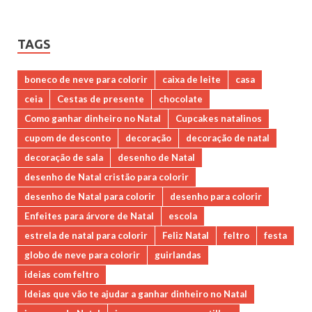
TAGS
boneco de neve para colorir
caixa de leite
casa
ceia
Cestas de presente
chocolate
Como ganhar dinheiro no Natal
Cupcakes natalinos
cupom de desconto
decoração
decoração de natal
decoração de sala
desenho de Natal
desenho de Natal cristão para colorir
desenho de Natal para colorir
desenho para colorir
Enfeites para árvore de Natal
escola
estrela de natal para colorir
Feliz Natal
feltro
festa
globo de neve para colorir
guirlandas
ideias com feltro
Ideias que vão te ajudar a ganhar dinheiro no Natal