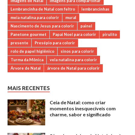
imagens de Natal
imagens para compartilhar
Lembrancinha de Natal com feltro
lembrancinhas
meia natalina para colorir
mural
Nascimento de Jesus para colorir
painel
Panetone gourmet
Papai Noel para colorir
pirulito
presente
Presépio para colorir
rolo de papel higiênico
sinos para colorir
Turma da Mônica
vela natalina para colorir
Árvore de Natal
árvore de Natal para colorir
MAIS RECENTES
Ceia de Natal: como criar
momentos inesquecíveis com
charme, sabor e significado