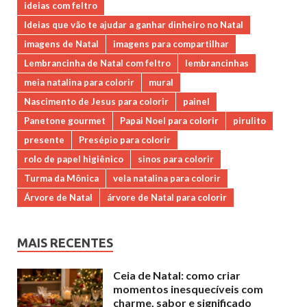
ideias com feltro
Ideias que vão te ajudar a ganhar dinheiro no Natal
imagens de Natal
imagens para compartilhar
Lembrancinha de Natal com feltro
lembrancinhas
meia natalina para colorir
mural
Nascimento de Jesus para colorir
painel
Panetone gourmet
Papai Noel para colorir
pirulito
presente
Presépio para colorir
rolo de papel higiênico
sinos para colorir
Turma da Mônica
vela natalina para colorir
Árvore de Natal
árvore de Natal para colorir
MAIS RECENTES
Ceia de Natal: como criar
momentos inesquecíveis com
charme, sabor e significado