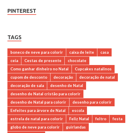
PINTEREST
TAGS
boneco de neve para colorir
caixa de leite
casa
ceia
Cestas de presente
chocolate
Como ganhar dinheiro no Natal
Cupcakes natalinos
cupom de desconto
decoração
decoração de natal
decoração de sala
desenho de Natal
desenho de Natal cristão para colorir
desenho de Natal para colorir
desenho para colorir
Enfeites para árvore de Natal
escola
estrela de natal para colorir
Feliz Natal
feltro
festa
globo de neve para colorir
guirlandas