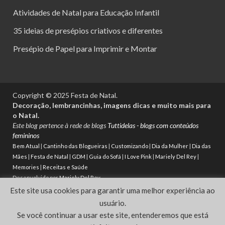
Atividades de Natal para Educação Infantil
35 ideias de presépios criativos e diferentes
Presépio de Papel para Imprimir e Montar
Copyright © 2025 Festa de Natal.
Decoração, lembrancinhas, imagens dicas e muito mais para
o Natal.
Este blog pertence à rede de blogs
Tuttidelas - blogs com conteúdos
femininos
Bem Atual
|
Cantinho das Blogueiras
|
Customizando
|
Dia da Mulher
|
Dia das
Mães
|
Festa de Natal
|
GDM
|
Guia do Sofá
|
I Love Pink
|
Mariely Del Rey
|
Memories
|
Receitas e Saúde
Desenvolvido por
Mariely Del Rey
Este site usa cookies para garantir uma melhor experiência ao
Powered by
WordPress
and
HitMag
.
usuário.
Se você continuar a usar este site, entenderemos que está