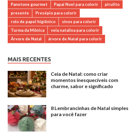
Panetone gourmet
Papai Noel para colorir
pirulito
presente
Presépio para colorir
rolo de papel higiênico
sinos para colorir
Turma da Mônica
vela natalina para colorir
Árvore de Natal
árvore de Natal para colorir
MAIS RECENTES
Ceia de Natal: como criar
momentos inesquecíveis com
charme, sabor e significado
8 Lembrancinhas de Natal simples
para você fazer