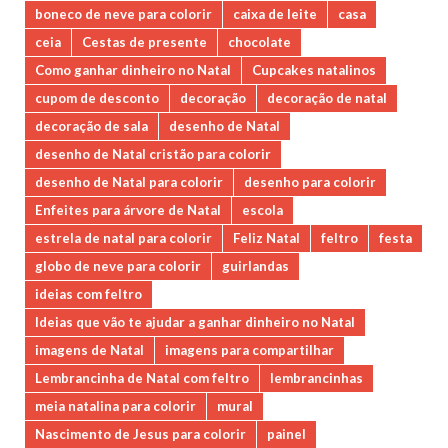
boneco de neve para colorir
caixa de leite
casa
ceia
Cestas de presente
chocolate
Como ganhar dinheiro no Natal
Cupcakes natalinos
cupom de desconto
decoração
decoração de natal
decoração de sala
desenho de Natal
desenho de Natal cristão para colorir
desenho de Natal para colorir
desenho para colorir
Enfeites para árvore de Natal
escola
estrela de natal para colorir
Feliz Natal
feltro
festa
globo de neve para colorir
guirlandas
ideias com feltro
Ideias que vão te ajudar a ganhar dinheiro no Natal
imagens de Natal
imagens para compartilhar
Lembrancinha de Natal com feltro
lembrancinhas
meia natalina para colorir
mural
Nascimento de Jesus para colorir
painel