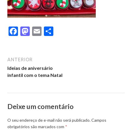
F
M
E
S
ac
as
m
h
e
to
ai
ar
b
d
l
e
ANTERIOR
o
o
Ideias de aniversário
infantil com o tema Natal
o
n
k
Deixe um comentário
O seu endereço de e-mail não será publicado.
Campos
obrigatórios são marcados com
*