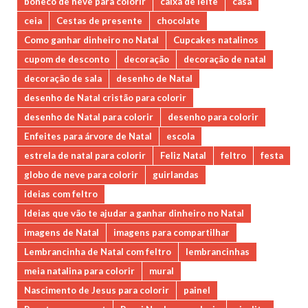
boneco de neve para colorir
caixa de leite
casa
ceia
Cestas de presente
chocolate
Como ganhar dinheiro no Natal
Cupcakes natalinos
cupom de desconto
decoração
decoração de natal
decoração de sala
desenho de Natal
desenho de Natal cristão para colorir
desenho de Natal para colorir
desenho para colorir
Enfeites para árvore de Natal
escola
estrela de natal para colorir
Feliz Natal
feltro
festa
globo de neve para colorir
guirlandas
ideias com feltro
Ideias que vão te ajudar a ganhar dinheiro no Natal
imagens de Natal
imagens para compartilhar
Lembrancinha de Natal com feltro
lembrancinhas
meia natalina para colorir
mural
Nascimento de Jesus para colorir
painel