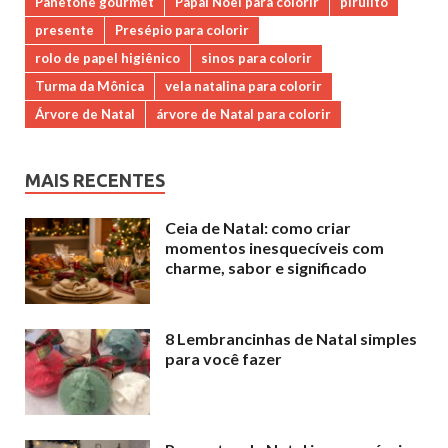
Panetone gourmet
Papai Noel para colorir
pirulito
presente
Presépio para colorir
rolo de papel higiênico
sinos para colorir
Turma da Mônica
vela natalina para colorir
Árvore de Natal
árvore de Natal para colorir
MAIS RECENTES
Ceia de Natal: como criar
momentos inesquecíveis com
charme, sabor e significado
8 Lembrancinhas de Natal simples
para você fazer