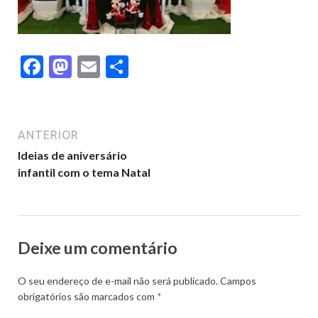
F
M
E
S
ac
as
m
h
e
to
ai
ar
b
d
l
e
ANTERIOR
o
o
Ideias de aniversário
infantil com o tema Natal
o
n
k
Deixe um comentário
O seu endereço de e-mail não será publicado.
Campos
obrigatórios são marcados com
*