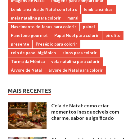
imagens de Natal
imagens para compartilhar
Lembrancinha de Natal com feltro
lembrancinhas
meia natalina para colorir
mural
Nascimento de Jesus para colorir
painel
Panetone gourmet
Papai Noel para colorir
pirulito
presente
Presépio para colorir
rolo de papel higiênico
sinos para colorir
Turma da Mônica
vela natalina para colorir
Árvore de Natal
árvore de Natal para colorir
MAIS RECENTES
Ceia de Natal: como criar
momentos inesquecíveis com
charme, sabor e significado