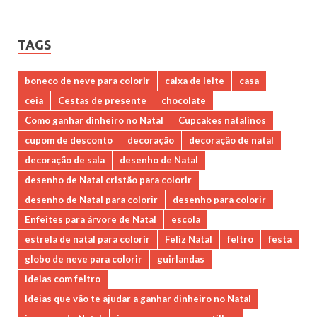
TAGS
boneco de neve para colorir
caixa de leite
casa
ceia
Cestas de presente
chocolate
Como ganhar dinheiro no Natal
Cupcakes natalinos
cupom de desconto
decoração
decoração de natal
decoração de sala
desenho de Natal
desenho de Natal cristão para colorir
desenho de Natal para colorir
desenho para colorir
Enfeites para árvore de Natal
escola
estrela de natal para colorir
Feliz Natal
feltro
festa
globo de neve para colorir
guirlandas
ideias com feltro
Ideias que vão te ajudar a ganhar dinheiro no Natal