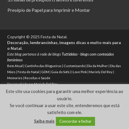
Presépio de Papel para Imprimir e Montar
Copyright © 2025 Festa de Natal.
Decoração, lembrancinhas, imagens dicas e muito mais para
o Natal.
Este blog pertence à rede de blogs
Tuttidelas - blogs com conteúdos
femininos
Bem Atual
|
Cantinho das Blogueiras
|
Customizando
|
Dia da Mulher
|
Dia das
Mães
|
Festa de Natal
|
GDM
|
Guia do Sofá
|
I Love Pink
|
Mariely Del Rey
|
Memories
|
Receitas e Saúde
Desenvolvido por
Mariely Del Rey
Este site usa cookies para garantir uma melhor experiência ao
Powered by
WordPress
and
HitMag
.
usuário.
Se você continuar a usar este site, entenderemos que está
satisfeito com ele.
Saiba mais
Concordar e fechar