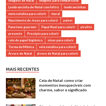
imagens de Natal
imagens para compartilhar
Lembrancinha de Natal com feltro
lembrancinhas
meia natalina para colorir
mural
Nascimento de Jesus para colorir
painel
Panetone gourmet
Papai Noel para colorir
pirulito
presente
Presépio para colorir
rolo de papel higiênico
sinos para colorir
Turma da Mônica
vela natalina para colorir
Árvore de Natal
árvore de Natal para colorir
MAIS RECENTES
Ceia de Natal: como criar
momentos inesquecíveis com
charme, sabor e significado