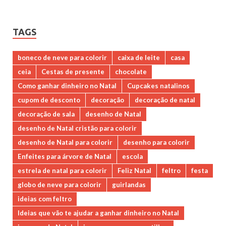
TAGS
boneco de neve para colorir
caixa de leite
casa
ceia
Cestas de presente
chocolate
Como ganhar dinheiro no Natal
Cupcakes natalinos
cupom de desconto
decoração
decoração de natal
decoração de sala
desenho de Natal
desenho de Natal cristão para colorir
desenho de Natal para colorir
desenho para colorir
Enfeites para árvore de Natal
escola
estrela de natal para colorir
Feliz Natal
feltro
festa
globo de neve para colorir
guirlandas
ideias com feltro
Ideias que vão te ajudar a ganhar dinheiro no Natal