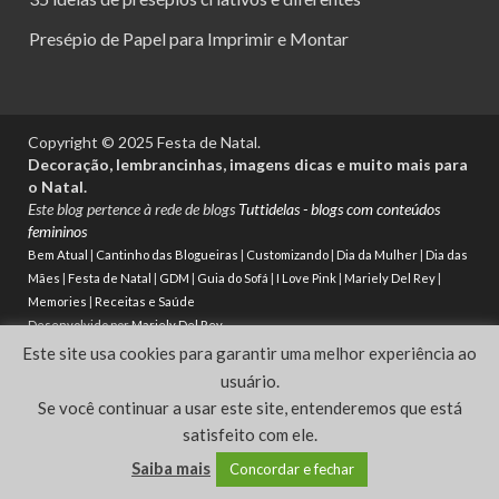
Presépio de Papel para Imprimir e Montar
Copyright © 2025 Festa de Natal.
Decoração, lembrancinhas, imagens dicas e muito mais para
o Natal.
Este blog pertence à rede de blogs
Tuttidelas - blogs com conteúdos
femininos
Bem Atual
|
Cantinho das Blogueiras
|
Customizando
|
Dia da Mulher
|
Dia das
Mães
|
Festa de Natal
|
GDM
|
Guia do Sofá
|
I Love Pink
|
Mariely Del Rey
|
Memories
|
Receitas e Saúde
Desenvolvido por
Mariely Del Rey
Este site usa cookies para garantir uma melhor experiência ao
Powered by
WordPress
and
HitMag
.
usuário.
Se você continuar a usar este site, entenderemos que está
satisfeito com ele.
Saiba mais
Concordar e fechar