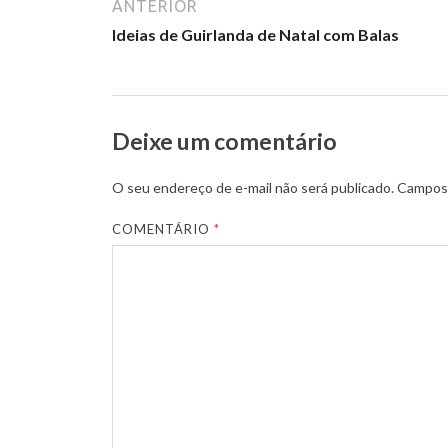
b
d
l
e
ANTERIOR
o
o
Ideias de Guirlanda de Natal com Balas
o
n
k
Deixe um comentário
O seu endereço de e-mail não será publicado.
Campos 
COMENTÁRIO
*