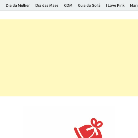
o
Dia da Mulher
Dia das Mães
GDM
Guia do Sofá
I Love Pink
Mari