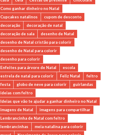
casa
ceia
Cestas de presente
chocolate
Como ganhar dinheiro no Natal
Cupcakes natalinos
cupom de desconto
decoração
decoração de natal
decoração de sala
desenho de Natal
desenho de Natal cristão para colorir
desenho de Natal para colorir
desenho para colorir
Enfeites para árvore de Natal
escola
estrela de natal para colorir
Feliz Natal
feltro
festa
globo de neve para colorir
guirlandas
ideias com feltro
Ideias que vão te ajudar a ganhar dinheiro no Natal
imagens de Natal
imagens para compartilhar
Lembrancinha de Natal com feltro
lembrancinhas
meia natalina para colorir