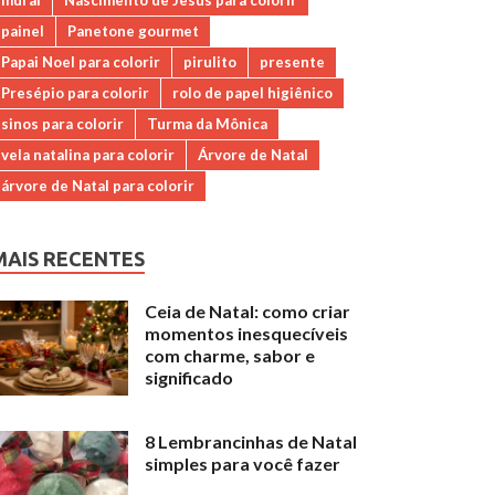
mural
Nascimento de Jesus para colorir
painel
Panetone gourmet
Papai Noel para colorir
pirulito
presente
Presépio para colorir
rolo de papel higiênico
sinos para colorir
Turma da Mônica
vela natalina para colorir
Árvore de Natal
árvore de Natal para colorir
MAIS RECENTES
Ceia de Natal: como criar
momentos inesquecíveis
com charme, sabor e
significado
8 Lembrancinhas de Natal
simples para você fazer