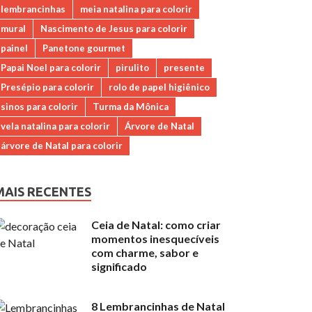
lembrancinhas
meia natalina para colorir
mural
Nascimento de Jesus para colorir
painel
Panetone gourmet
Papai Noel para colorir
pirulito
presente
Presépio para colorir
rolo de papel higiênico
sinos para colorir
Turma da Mônica
vela natalina para colorir
Árvore de Natal
árvore de Natal para colorir
MAIS RECENTES
Ceia de Natal: como criar
momentos inesquecíveis
com charme, sabor e
significado
8 Lembrancinhas de Natal