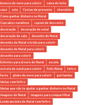
boneco de neve para colorir
caixa de leite
casa
ceia
Cestas de presente
chocolate
Como ganhar dinheiro no Natal
Cupcakes natalinos
cupom de desconto
decoração
decoração de natal
decoração de sala
desenho de Natal
desenho de Natal cristão para colorir
desenho de Natal para colorir
desenho para colorir
Enfeites para árvore de Natal
escola
estrela de natal para colorir
Feliz Natal
feltro
festa
globo de neve para colorir
guirlandas
ideias com feltro
Ideias que vão te ajudar a ganhar dinheiro no Natal
imagens de Natal
imagens para compartilhar
Lembrancinha de Natal com feltro