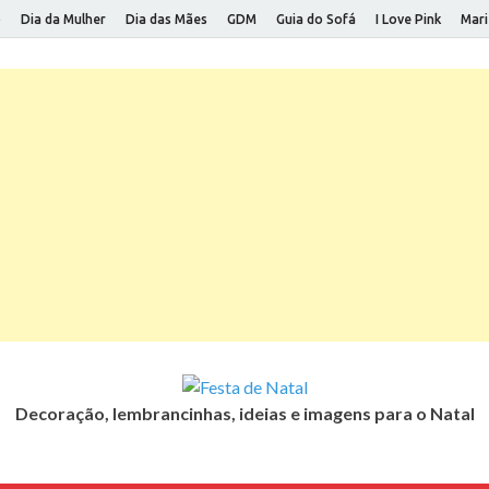
o
Dia da Mulher
Dia das Mães
GDM
Guia do Sofá
I Love Pink
Mari
Decoração, lembrancinhas, ideias e imagens para o Natal