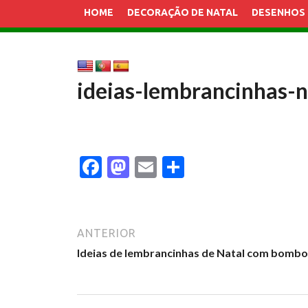
HOME
DECORAÇÃO DE NATAL
DESENHOS 
ideias-lembrancinhas-
F
M
E
S
ac
as
m
h
e
to
ai
ar
b
d
l
e
ANTERIOR
o
o
Ideias de lembrancinhas de Natal com bomb
o
n
k