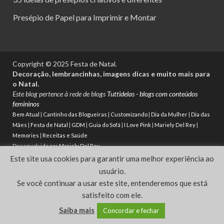
Presépio de Papel para Imprimir e Montar
Copyright © 2025 Festa de Natal.
Decoração, lembrancinhas, imagens dicas e muito mais para
o Natal.
Este blog pertence à rede de blogs
Tuttidelas - blogs com conteúdos
femininos
Bem Atual
|
Cantinho das Blogueiras
|
Customizando
|
Dia da Mulher
|
Dia das
Mães
|
Festa de Natal
|
GDM
|
Guia do Sofá
|
I Love Pink
|
Mariely Del Rey
|
Memories
|
Receitas e Saúde
Desenvolvido por
Mariely Del Rey
Este site usa cookies para garantir uma melhor experiência ao
Powered by
WordPress
and
HitMag
.
usuário.
Se você continuar a usar este site, entenderemos que está
satisfeito com ele.
Saiba mais
Concordar e fechar