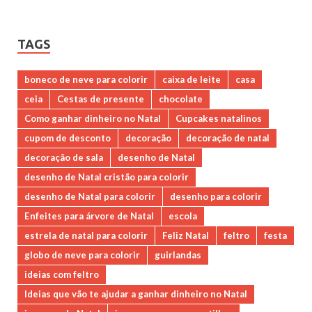
TAGS
boneco de neve para colorir
caixa de leite
casa
ceia
Cestas de presente
chocolate
Como ganhar dinheiro no Natal
Cupcakes natalinos
cupom de desconto
decoração
decoração de natal
decoração de sala
desenho de Natal
desenho de Natal cristão para colorir
desenho de Natal para colorir
desenho para colorir
Enfeites para árvore de Natal
escola
estrela de natal para colorir
Feliz Natal
feltro
festa
globo de neve para colorir
guirlandas
ideias com feltro
Ideias que vão te ajudar a ganhar dinheiro no Natal