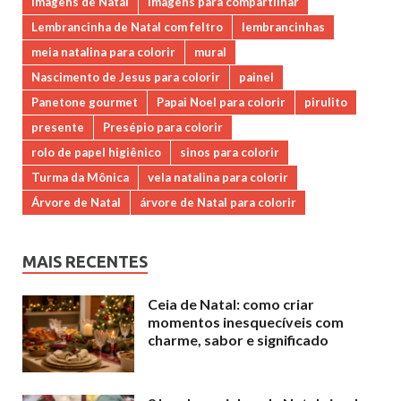
imagens de Natal
imagens para compartilhar
Lembrancinha de Natal com feltro
lembrancinhas
meia natalina para colorir
mural
Nascimento de Jesus para colorir
painel
Panetone gourmet
Papai Noel para colorir
pirulito
presente
Presépio para colorir
rolo de papel higiênico
sinos para colorir
Turma da Mônica
vela natalina para colorir
Árvore de Natal
árvore de Natal para colorir
MAIS RECENTES
Ceia de Natal: como criar
momentos inesquecíveis com
charme, sabor e significado